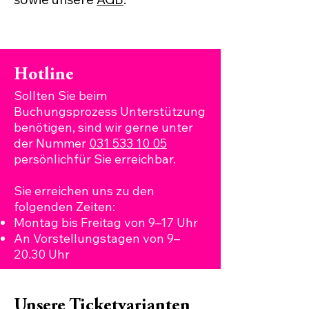
Hotline
Sollten Sie beim
Buchungsprozess Unterstützung
benötigen, sind wir gerne unter
der Nummer
031 533 10 05
persönlichfür Sie erreichbar.
Sie erreichen uns zu den
folgenden Zeiten:​
Montag bis Freitag von 9–17 Uhr
An Vorstellungstagen von 9–
20.30 Uhr
Unsere Ticketvarianten