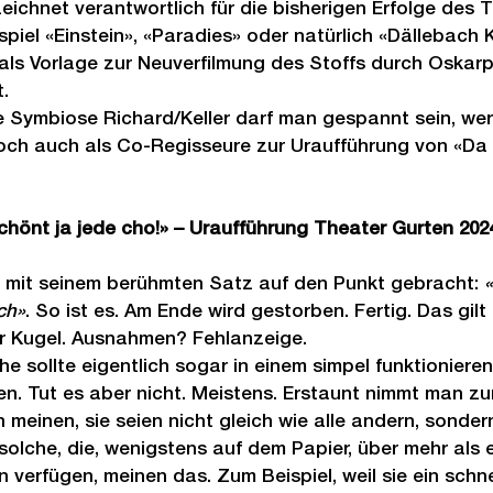
eichnet verantwortlich für die bisherigen Erfolge des 
piel «Einstein», «Paradies» oder natürlich «Dällebach Ka
als Vorlage zur Neuverfilmung des Stoffs durch Oskarp
t.
he Symbiose Richard/Keller darf man gespannt sein, wer
ch auch als Co-Regisseure zur Uraufführung von «Da 
chönt ja jede cho!» – Uraufführung Theater Gurten 202
s mit seinem berühmten Satz auf den Punkt gebracht: 
«
ch»
. So ist es. Am Ende wird gestorben. Fertig. Das gilt 
r Kugel. Ausnahmen? Fehlanzeige.
e sollte eigentlich sogar in einem simpel funktionieren
n. Tut es aber nicht. Meistens. Erstaunt nimmt man zur
meinen, sie seien nicht gleich wie alle andern, sondern 
solche, die, wenigstens auf dem Papier, über mehr als e
n verfügen, meinen das. Zum Beispiel, weil sie ein schn