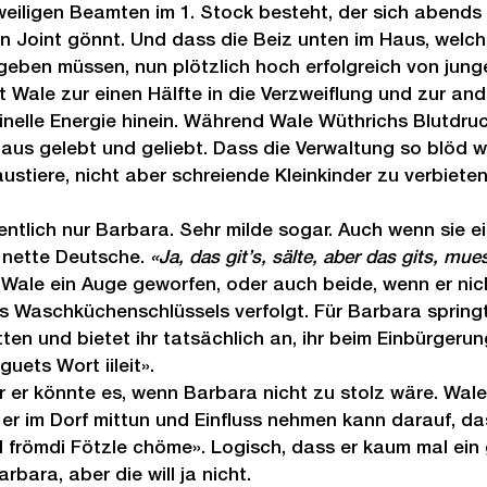
eiligen Beamten im 1. Stock besteht, der sich abends
en Joint gönnt. Und dass die Beiz unten im Haus, welch
fgeben müssen, nun plötzlich hoch erfolgreich von jun
bt Wale zur einen Hälfte in die Verzweiflung und zur and
inelle Energie hinein. Während Wale Wüthrichs Blutdruc
Haus gelebt und geliebt. Dass die Verwaltung so blöd wa
tiere, nicht aber schreiende Kleinkinder zu verbieten
entlich nur Barbara. Sehr milde sogar. Auch wenn sie e
e nette Deutsche. 
«Ja, das git’s, sälte, aber das gits, mu
t Wale ein Auge geworfen, oder auch beide, wenn er nic
s Waschküchenschlüssels verfolgt. Für Barbara springt
ten und bietet ihr tatsächlich an, ihr beim Einbürgeru
guets Wort iileit».
 er könnte es, wenn Barbara nicht zu stolz wäre. Wale
er im Dorf mittun und Einfluss nehmen kann darauf, das
iel frömdi Fötzle chöme». Logisch, dass er kaum mal ein
arbara, aber die will ja nicht.