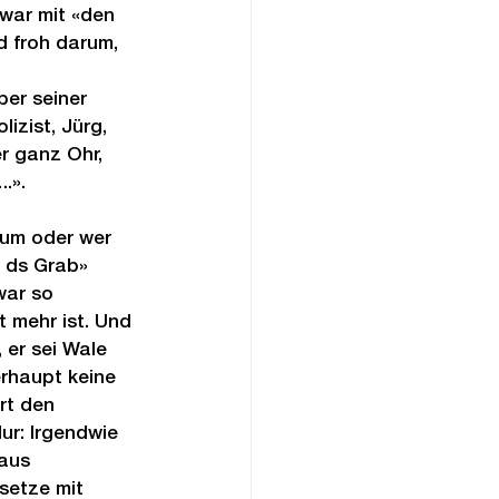
war mit «den 
d froh darum, 
er seiner 
izist, Jürg, 
r ganz Ohr, 
.».
sum oder wer 
 ds Grab» 
war so 
t mehr ist. Und 
er sei Wale 
rhaupt keine 
rt den 
ur: Irgendwie 
aus 
setze mit 