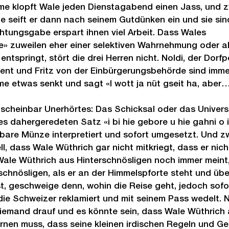
e klopft Wale jeden Dienstagabend einen Jass, und z
ie seift er dann nach seinem Gutdünken ein und sie sin
ungsgabe erspart ihnen viel Arbeit. Dass Wales 
 zuweilen eher einer selektiven Wahrnehmung oder ab
tspringt, stört die drei Herren nicht. Noldi, der Dorfpol
nt und Fritz von der Einbürgerungsbehörde sind imme
e etwas senkt und sagt «I wott ja nüt gseit ha, aber….
scheinbar Unerhörtes: Das Schicksal oder das Univer
s dahergeredeten Satz «i bi hie gebore u hie gahni o i
bare Münze interpretiert und sofort umgesetzt. Und z
, dass Wale Wüthrich gar nicht mitkriegt, dass er nich
ale Wüthrich aus Hinterschnösligen noch immer meint, 
schnösligen, als er an der Himmelspforte steht und übe
st, geschweige denn, wohin die Reise geht, jedoch sofo
die Schweizer reklamiert und mit seinem Pass wedelt. N
niemand drauf und es könnte sein, dass Wale Wüthrich 
ernen muss, dass seine kleinen irdischen Regeln und Ge