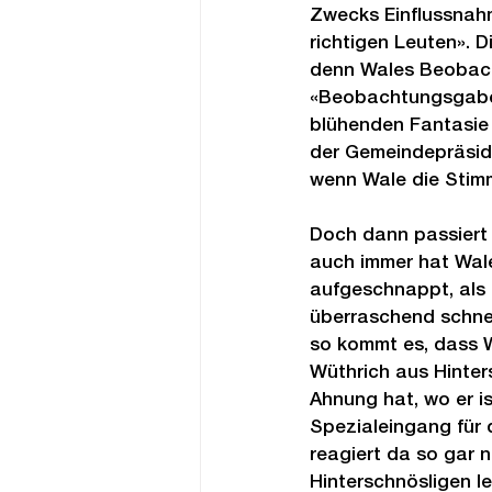
Zwecks Einflussnahm
richtigen Leuten». D
denn Wales Beobacht
«Beobachtungsgabe»
blühenden Fantasie en
der Gemeindepräside
wenn Wale die Stimm
Doch dann passiert 
auch immer hat Wale
aufgeschnappt, als 
überraschend schnell
so kommt es, dass W
Wüthrich aus Hinter
Ahnung hat, wo er i
Spezialeingang für 
reagiert da so gar 
Hinterschnösligen l