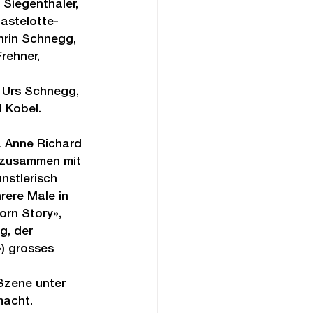
 Siegenthaler, 
astelotte-
hrin Schnegg, 
rehner, 
 Urs Schnegg, 
 Kobel.
a Anne Richard 
 zusammen mit 
nstlerisch 
rere Male in 
orn Story», 
g, der 
») grosses 
 Szene unter 
macht.