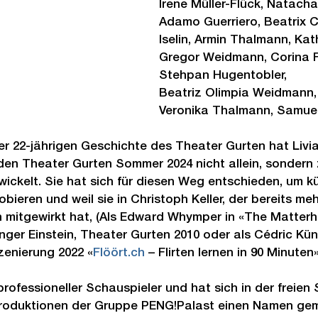
Irene Müller-Flück, Natacha
Adamo Guerriero, Beatrix C
Iselin, Armin Thalmann, Kat
Gregor Weidmann, Corina F
Stehpan Hugentobler, 
Beatriz Olimpia Weidmann,
Veronika Thalmann, Samuel
er 22-jährigen Geschichte des Theater Gurten hat Livi
den Theater Gurten Sommer 2024 nicht allein, sondern
wickelt. Sie hat sich für diesen Weg entschieden, um kü
eren und weil sie in Christoph Keller, der bereits meh
n mitgewirkt hat, (Als Edward Whymper in «The Matterh
unger Einstein, Theater Gurten 2010 oder als Cédric Kün
szenierung 2022 «
Flöört.ch
 – Flirten lernen in 90 Minuten
 professioneller Schauspieler und hat sich in der freien
roduktionen der Gruppe PENG!Palast einen Namen ge