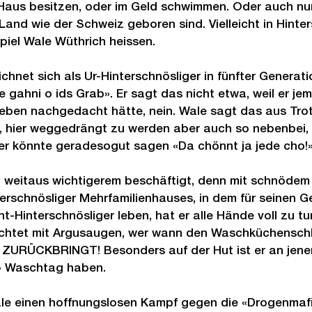
Haus besitzen, oder im Geld schwimmen. Oder auch nur, 
 Land wie der Schweiz geboren sind. Vielleicht in Hinte
piel Wale Wüthrich heissen.
chnet sich als Ur-Hinterschnösliger in fünfter Generat
ie gahni o ids Grab». Er sagt das nicht etwa, weil er jem
eben nachgedacht hätte, nein. Wale sagt das aus Trot
, hier weggedrängt zu werden aber auch so nebenbei,
 er könnte geradesogut sagen «Da chönnt ja jede cho!»
t weitaus wichtigerem beschäftigt, denn mit schnödem 
erschnösliger Mehrfamilienhauses, in dem für seinen 
cht-Hinterschnösliger leben, hat er alle Hände voll zu tu
achtet mit Argusaugen, wer wann den Waschküchenschlü
ZURÜCKBRINGT! Besonders auf der Hut ist er an jene
r» Waschtag haben.
e einen hoffnungslosen Kampf gegen die «Drogenmafia