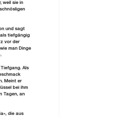
weil sie in 
rschnösligen 
ion und sagt 
als tiefgängig 
z vor der 
 wie man Dinge 
.
Tiefgang. Als 
Geschmack 
n. Meint er 
ssel bei ihm 
n Tagen, an 
», die aus 