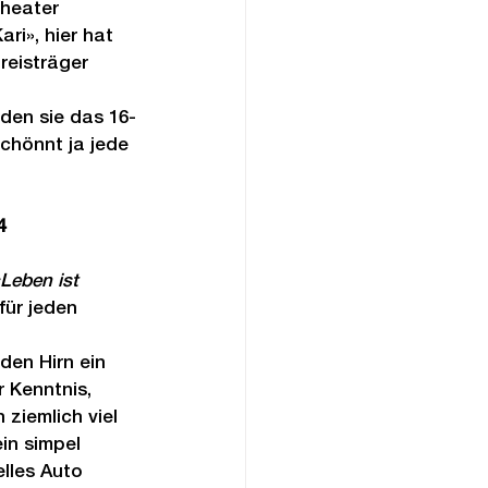
Theater 
ri», hier hat 
reisträger 
den sie das 16-
chönnt ja jede 
4
Leben ist 
für jeden 
den Hirn ein 
 Kenntnis, 
ziemlich viel 
in simpel 
elles Auto 