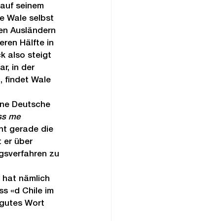
 auf seinem 
e Wale selbst 
gen Ausländern 
eren Hälfte in 
k also steigt 
r, in der 
, findet Wale 
ine Deutsche 
ess me 
ht gerade die 
 er über 
ngsverfahren zu 
 hat nämlich 
s «d Chile im 
 gutes Wort 